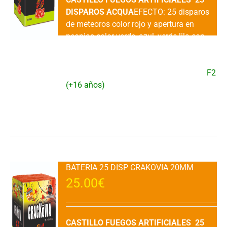
DISPAROS ACQUA
EFECTO: 25 disparos
de meteoros color rojo y apertura en
peonias color verde, azul, verde lila con
destellos dorados y final rojo a sauce
plata con destellos dorados.DURACION:
30" aprox.VENTA: 1 UDAD.CATEGORIA:
F2
(+16 años)
Añadir al carrito
Detalles
BATERIA 25 DISP CRAKOVIA 20MM
25.00
€
CASTILLO FUEGOS ARTIFICIALES 25