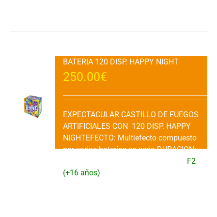
Añadir al carrito
Detalles
BATERIA 120 DISP. HAPPY NIGHT
250.00
€
EXPECTACULAR CASTILLO DE FUEGOS
ARTIFICIALES CON 120 DISP. HAPPY
NIGHTEFECTO: Multiefecto compuesto
por varias baterías en seria.DURACION:
60" aprox.VENTA: 1 Ud.CATEGORIA:
F2
(+16 años)
Añadir al carrito
Detalles