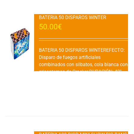
BATERIA 50 DISPAROS WINTER
50.00
€
BATERIA 50 DISPAROS WINTEREFECTO:
Disparo de fuegos artificiales
combinados con silbatos, cola blanca con
crisantemos de Cracker.DURACIÓN: 40"
Aprox.VENTA : 1 Ud.CATEGORIA: F2 (+ 16
Años)
Añadir al carrito
Detalles