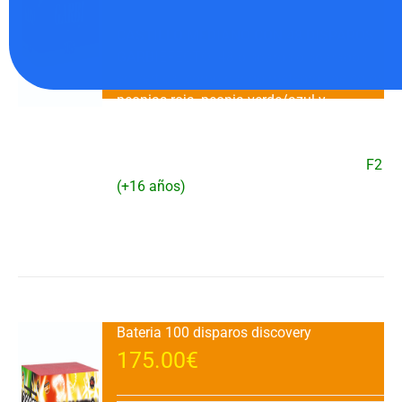
CASTILLO MEDIANO CON 48 DISPAROS
GARBI
EFECTO: 48 disparos disparados
en vertical combinando meteoros de color,
peonias roja, peonia verde/azul y
crackling con destellos blancos y final de
meteoros rojos con cracker.DURACIÓN:
35" aprox.VENTA: 1 UDAD.CATEGORIA:
F2
(+16 años)
Añadir al carrito
Detalles
Bateria 100 disparos discovery
175.00
€