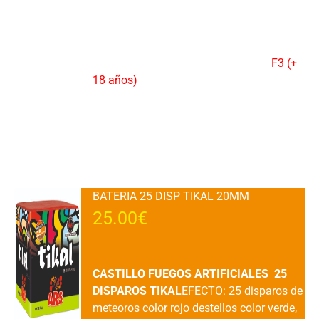
verdes a purpura, rojas a verdes, verde a
corona dorada y final de de silbido con
rojo a trueno con cracker.DURACION: 45"
aprox.VENTA: 1 UDAD.CATEGORIA:
F3 (+
18 años)
Añadir al carrito
Detalles
BATERIA 25 DISP TIKAL 20MM
25.00
€
CASTILLO FUEGOS ARTIFICIALES 25
DISPAROS TIKAL
EFECTO: 25 disparos de
meteoros color rojo destellos color verde,