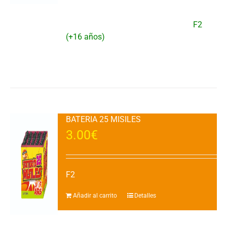
con crisantemo cracker y final de silbido y
crisantemos cracker.DURACIÓN: 35"
aprox.VENTA: 1 UDAD.CATEGORIA:
F2
(+16 años)
Añadir al carrito
Detalles
BATERIA 25 MISILES
3.00
€
F2
Añadir al carrito
Detalles