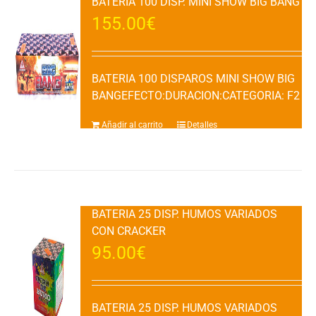
BATERIA 100 DISP. MINI SHOW BIG BANG
155.00
€
BATERIA 100 DISPAROS MINI SHOW BIG
BANGEFECTO:DURACION:CATEGORIA: F2
Añadir al carrito
Detalles
BATERIA 25 DISP. HUMOS VARIADOS
CON CRACKER
95.00
€
BATERIA 25 DISP. HUMOS VARIADOS