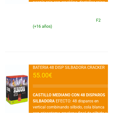
peonía roja con crackling, destellos rojos,
peonía verde y final peonía azul a
crisantemo cracker.DURACION: 20"
aprox.VENTA: 1 UDAD.CATEGORIA:
F2
(+16 años)
Añadir al carrito
Detalles
BATERIA 48 DISP SILBADORA CRACKER
55.00
€
CASTILLO MEDIANO CON 48 DISPAROS
SILBADORA
EFECTO: 48 disparos en
vertical combinando silbido, cola blanca