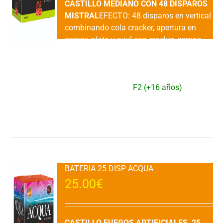
CASTILLO MEDIANO CON 48 DISPAROS
MISTRAL
EFECTO: 48 disparos en vertical
combinando cola cracker, apertura en
corona plata y azul con cracker, corona
verde a lila con cracker y final de cola
cracker a peonias rojas y verdes con
cracker.DURACIÓN: 45" aprox.VENTA: 1
UDAD.CATEGORIA:
F2 (+16 años)
Añadir al carrito
Detalles
BATERIA 25 DISP ACQUA
25.00
€
CASTILLO FUEGOS ARTIFICIALES 25