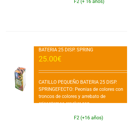
Ud.CATEGORIA:
F2 (+ 16 años)
Añadir al carrito
Detalles
BATERIA 25 DISP. SPRING
25.00
€
CATILLO PEQUEÑO BATERIA 25 DISP.
SPRINGEFECTO: Peonias de colores con
troncos de colores y arrebato de
crisantemos cracker con
silbatos.DURACION: 25" aprox.VENTA: 1
Ud.CATEGORIA:
F2 (+16 años)
Añadir al carrito
Detalles