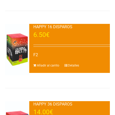
HAPPY 16 DISPAROS
6.50
€
F2
Añadir al carrito
Detalles
HAPPY 36 DISPAROS
14.00
€