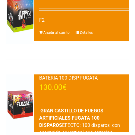
F2
Añadir al carrito
Detalles
BATERIA 100 DISP FUGATA
130.00
€
GRAN CASTILLO DE FUEGOS
ARTIFICIALES FUGATA 100
DISPAROS
EFECTO: 100 disparos con
ascensión en vertical que combina