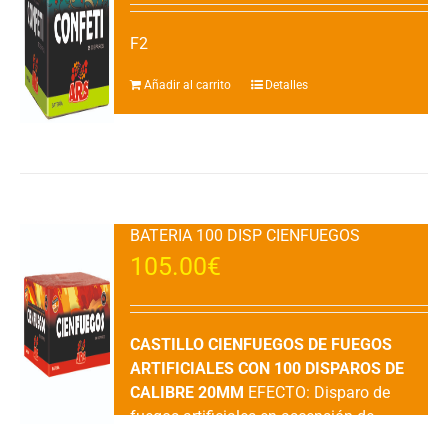
F2
Añadir al carrito
Detalles
BATERIA 100 DISP CIENFUEGOS
105.00
€
CASTILLO CIENFUEGOS DE FUEGOS
ARTIFICIALES CON 100 DISPAROS DE
CALIBRE 20MM
EFECTO: Disparo de
fuegos artificiales en ascensión de
meteoros de color, estrellas rojas a limón,