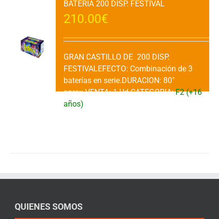
BATERIA 200 DISP. FESTIVAL
210.00
€
GRAN CASTILLO DE 200 DISP.
FESTIVALEFECTO: Combinación de 3
baterías en serie.DURACION: 80"
aprox.VENTA: 1 Ud.CATEGORIA:
F2 (+16
años)
Añadir al carrito
Detalles
QUIENES SOMOS