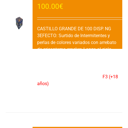
100.00
€
CASTILLO GRANDE DE 100 DISP. NG
3EFECTO: Surtido de Intermitentes y
perlas de colores variados con arrebato
de crisantemo cracker. Lanza al cielo
ráfagas seguidas de luces de colores,
truenos potentes y destellos
parpadeantes.DURACION: 85"
aprox.VENTA: 1 Ud.CATEGORIA:
F3 (+18
años)
Añadir al carrito
Detalles