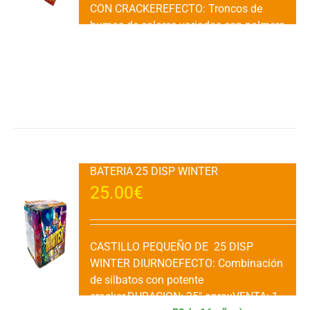
CON CRACKEREFECTO: Troncos de
humos de colores variados con palmera
de cracker.DURACION:CATEGORIA: (F2 +
16 años)
Añadir al carrito
Detalles
BATERIA 25 DISP WINTER
25.00
€
CASTILLO PEQUEÑO DE 25 DISP
WINTER DIURNOEFECTO: Combinación
de silbatos con potente
cracker.DURACION: 25" aproxVENTA: 1