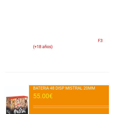
meteoros de color con apertura en corona
oro a rojo y verde, peonía rojo y lila con
cracker, coco destellos color rojo y verde
con pistilo sauce dorado, rojo y verde con
destellos blancos y final de meteoros
rojos a sauce plateado.DURACION: 80"
aprox.VENTA : 1 UDAD.CATEGORIA:
F3
(+18 años)
Añadir al carrito
Detalles
BATERIA 48 DISP MISTRAL 20MM
55.00
€