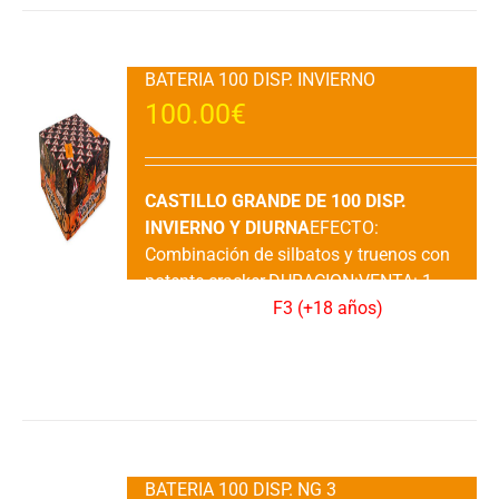
BATERIA 100 DISP. INVIERNO
100.00
€
CASTILLO GRANDE DE 100 DISP.
INVIERNO Y DIURNA
EFECTO:
Combinación de silbatos y truenos con
potente cracker.DURACION:VENTA: 1
Ud.CATEGORIA:
F3 (+18 años)
Añadir al carrito
Detalles
BATERIA 100 DISP. NG 3