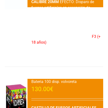
CALIBRE 20MM
EFECTO: Disparo de
fuegos artificiales en ascensión de
meteoros de color, apertura palmera de
color rojo, verde y oro con destellos
blancos y final de meteoros rojos a
crisantemos cracker.DURACION: 35"
aprox.VENTA: 1 UDAD.CATEGORIA:
F3 (+
18 años)
Añadir al carrito
Detalles
Bateria 100 disp. volvoreta
130.00
€
CASTILLO DE FUEGOS ARTIFICIALES