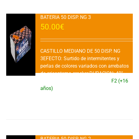
BATERIA 50 DISP. NG 3
50.00
€
CASTILLO MEDIANO DE 50 DISP. NG
3EFECTO: Surtido de intermitentes y
perlas de colores variados con arrebatos
de crisantemo cracker.DURACION: 40"
aprox.VENTA: 1 Ud.CATEGORIA:
F2 (+16
años)
Añadir al carrito
Detalles
BATERIA 50 DISP. NG 2