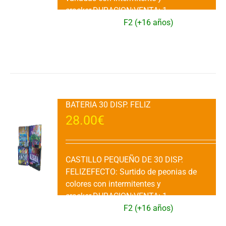
cracker.DURACION:VENTA: 1
Ud.CATEGORIA:
F2 (+16 años)
Añadir al carrito
Detalles
BATERIA 30 DISP. FELIZ
28.00
€
CASTILLO PEQUEÑO DE 30 DISP.
FELIZEFECTO: Surtido de peonias de
colores con intermitentes y
cracker.DURACION:VENTA: 1
Ud.CATEGORIA:
F2 (+16 años)