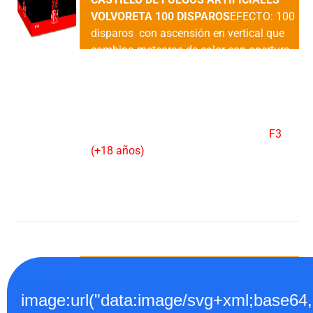
VOLVORETA 100 DISPAROS
EFECTO: 100
disparos con ascensión en vertical que
combina meteoros de color con apertura
en sauce plata y estrellas color rojo, verde
y azul y Silbatos y finaliza con meteoros
rojos a sauce plata con destellos rojos y
crisantemos cracker.DURACION: 60"
aprox.VENTA : 1 UDAD.CATEGORIA:
F3
(+18 años)
Añadir al carrito
Detalles
Bateria 48 Disp. Garbi 20mm
55.00
€
image:url("data:image/svg+xml;