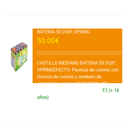
BATERIA 50 DISP. SPRING
50.00
€
CASTILLO MEDIANO BATERIA 50 DISP.
SPRINGEFECTO: Peonias de colores con
troncos de colores y arrebato de
crisantemo cracker.DURACION: 40"
aprox.VENTA: 1 Ud.CATEGORIA:
F2 (+ 16
años)
Añadir al carrito
Detalles