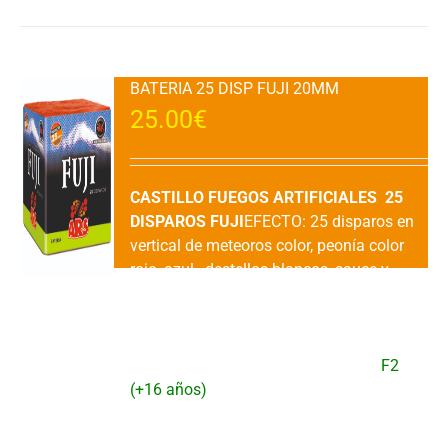
BATERIA 25 DISP FUJI 20MM
25.00
€
CASTILLO FUEGOS ARTIFICIALES 25
DISPAROS FUJI
EFECTO: 25 disparos en
vertical de meteoros color, peonía color
rojo, azul, destellos blancos, sauce y
dalia roja, sauce plata con destellos
verdes y final cola dorada a corona plata
con peonia azul.DURACION: 30"
aprox.VENTA: 1 UDAD.CATEGORIA:
F2
(+16 años)
Añadir al carrito
Detalles