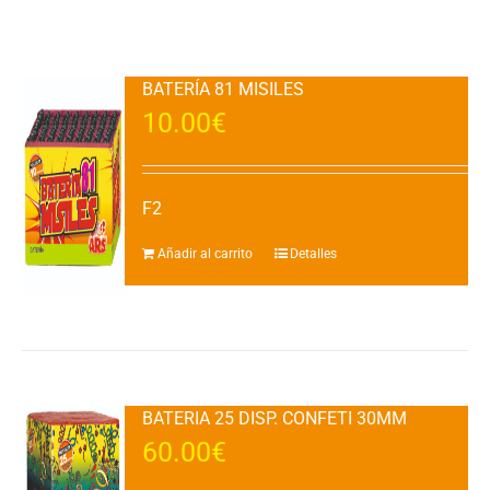
BATERÍA 81 MISILES
10.00
€
F2
Añadir al carrito
Detalles
BATERIA 25 DISP. CONFETI 30MM
60.00
€