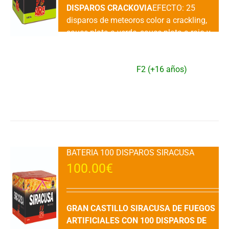
DISPAROS CRACKOVIA
EFECTO: 25
disparos de meteoros color a crackling,
sauce plata a verde, sauce plata a rojo y
verde y final meteoros rojos a peonía
roja.DURACION: 30" aprox.VENTA: 1
UDAD.CATEGORIA:
F2 (+16 años)
Añadir al carrito
Detalles
BATERIA 100 DISPAROS SIRACUSA
100.00
€
GRAN CASTILLO SIRACUSA DE FUEGOS
ARTIFICIALES CON 100 DISPAROS DE