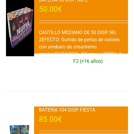
50.00
€
CASTILLO MEDIANO DE 50 DISP. NG
2EFECTO: Surtido de perlas de colores
con arrebato de crisantemo
cracker.DURACION: 40" aprox.VENTA: 1
Ud.CATEGORIA:
F2 (+16 años)
Añadir al carrito
Detalles
BATERIA 104 DISP. FIESTA
85.00
€