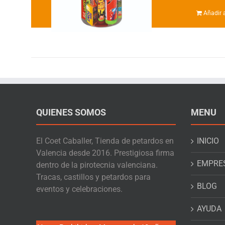
Añadir a
QUIENES SOMOS
MENU
El Coet Caballer, Tienda de petardos en
INICIO
Valencia desde 2016. Prestigiosa firma
EMPRE
dentro de la pirotecnia valenciana.
Tracas, castillos y petardos para
BLOG
eventos y celebraciones.
AYUDA