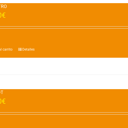
TRO
0
€
l carrito
Detalles
OT
0
€