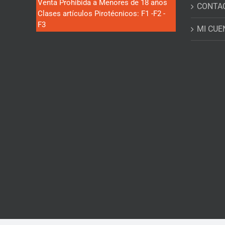
Venta Prohibida a Menores de 18 años
CONTA
Clases artículos Pirotécnicos: F1 -F2 -
F3
MI CUE