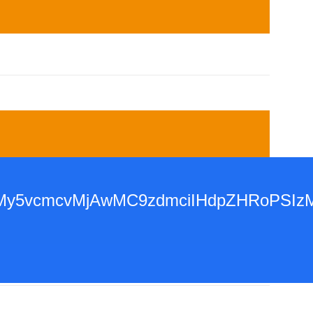
3d3dy53My5vcmcvMjAwMC9zdmciIHdpZH