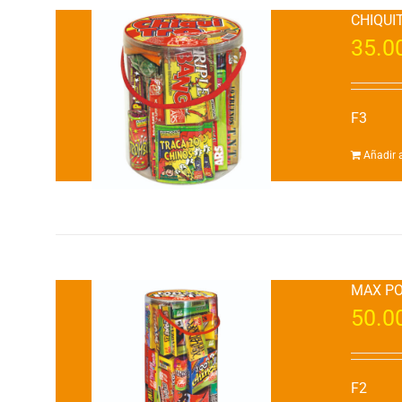
CHIQUI
35.0
F3
Añadir a
MAX P
50.0
F2