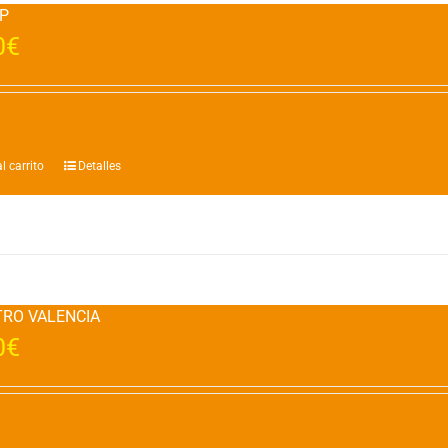
P
0
€
l carrito
Detalles
TRO VALENCIA
0
€