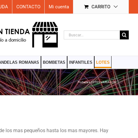
UDA
CONTACTO
Mi cuenta
CARRITO
Buscar:
ANDELAS ROMANAS
BOMBETAS
INFANTILES
LOTES
Portada
»
LOTES VARIADOS
 desde los mas pequeños hasta los mas mayores. Hay