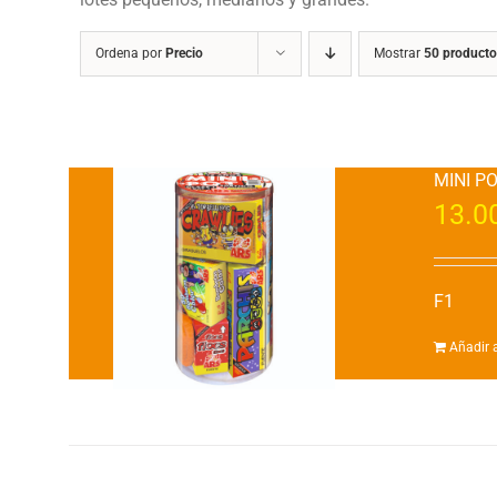
Ordena por
Precio
Mostrar
50 producto
MINI P
13.0
F1
Añadir a