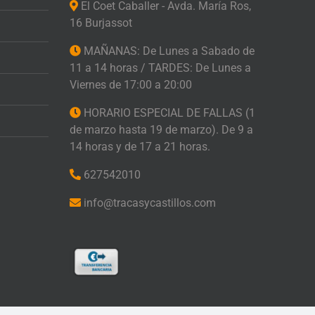
El Coet Caballer - Avda. María Ros,
16 Burjassot
MAÑANAS: De Lunes a Sabado de
11 a 14 horas / TARDES: De Lunes a
Viernes de 17:00 a 20:00
HORARIO ESPECIAL DE FALLAS (1
de marzo hasta 19 de marzo). De 9 a
14 horas y de 17 a 21 horas.
627542010
info@tracasycastillos.com