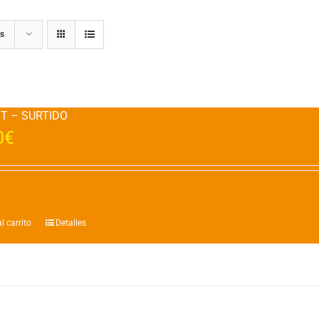
s
OT – SURTIDO
0
€
l carrito
Detalles