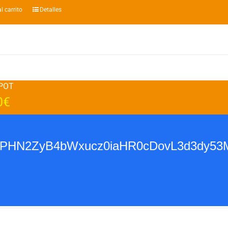
l carrito
Detalles
POT
0
€
base64,PHN2ZyB4bWxucz0iaHR0cDovL
l carrito
Detalles