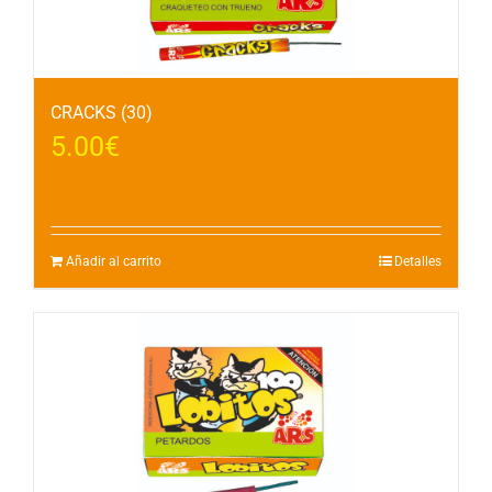
CRACKS (30)
5.00
€
Añadir al carrito
Detalles