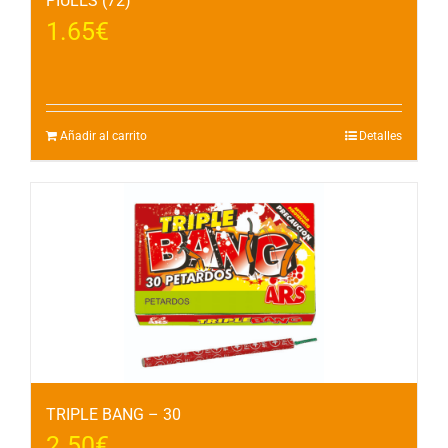
PIULES (72)
1.65
€
Añadir al carrito
Detalles
TRIPLE BANG – 30
2.50
€