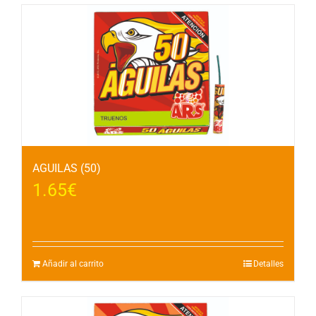
AGUILAS (50)
1.65
€
Añadir al carrito
Detalles