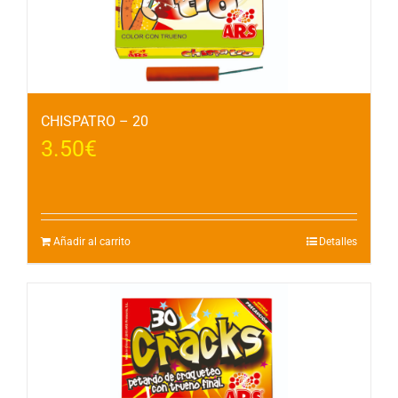
CHISPATRO – 20
3.50
€
Añadir al carrito
Detalles