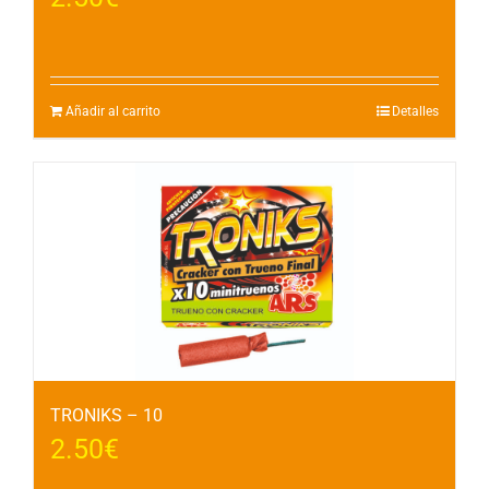
Añadir al carrito
Detalles
TRONIKS – 10
2.50
€