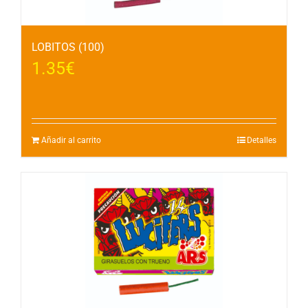
LOBITOS (100)
1.35
€
Añadir al carrito
Detalles