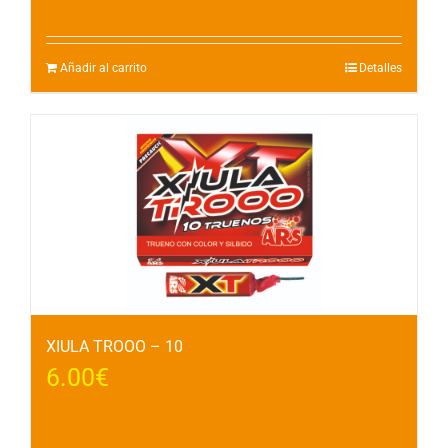
Añadir al carrito
Detalles
XIULA TROOO – 10
6.00
€