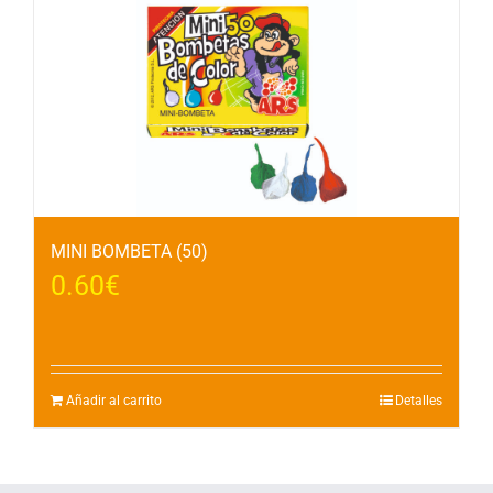
MINI BOMBETA (50)
0.60
€
Añadir al carrito
Detalles