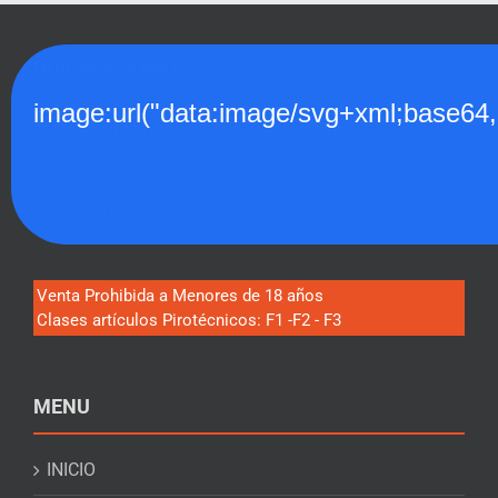
QUIENES SOMOS
image:url("data:image/svg+xml;
El Coet Caballer, Tienda de petardos en Valencia desde
2016. Prestigiosa firma dentro de la pirotecnia
valenciana. Tracas, castillos y petardos para eventos y
celebraciones.
Venta Prohibida a Menores de 18 años
Clases artículos Pirotécnicos: F1 -F2 - F3
MENU
INICIO