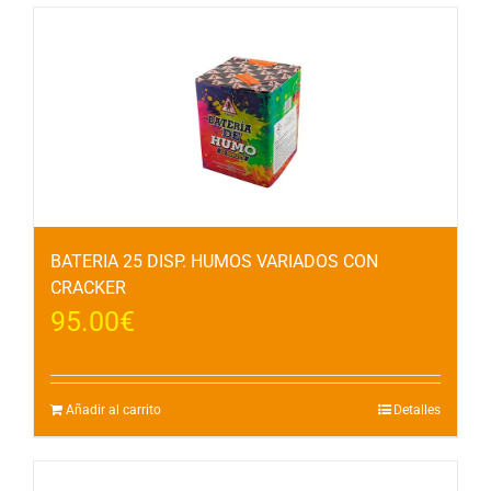
BATERIA 25 DISP. HUMOS VARIADOS CON
CRACKER
95.00
€
Añadir al carrito
Detalles