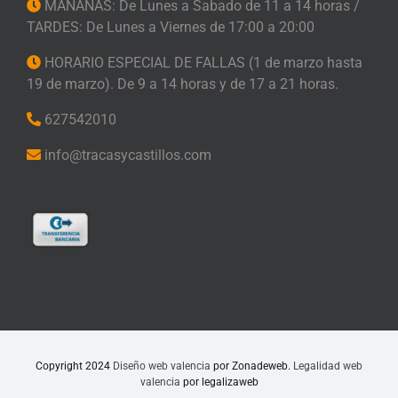
MAÑANAS: De Lunes a Sabado de 11 a 14 horas /
TARDES: De Lunes a Viernes de 17:00 a 20:00
HORARIO ESPECIAL DE FALLAS (1 de marzo hasta
19 de marzo). De 9 a 14 horas y de 17 a 21 horas.
627542010
info@tracasycastillos.com
Copyright 2024
Diseño web valencia
por Zonadeweb.
Legalidad web
valencia
por legalizaweb