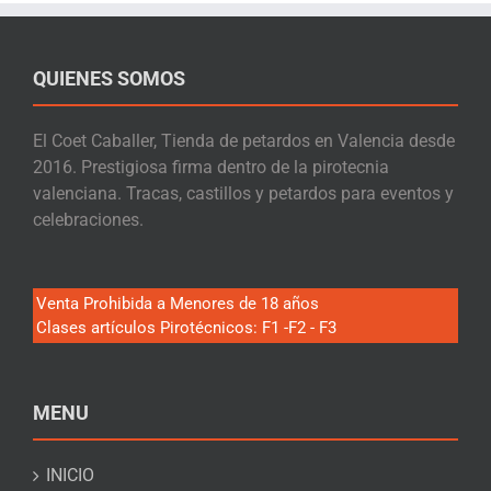
QUIENES SOMOS
El Coet Caballer, Tienda de petardos en Valencia desde
2016. Prestigiosa firma dentro de la pirotecnia
valenciana. Tracas, castillos y petardos para eventos y
celebraciones.
Venta Prohibida a Menores de 18 años
Clases artículos Pirotécnicos: F1 -F2 - F3
MENU
INICIO