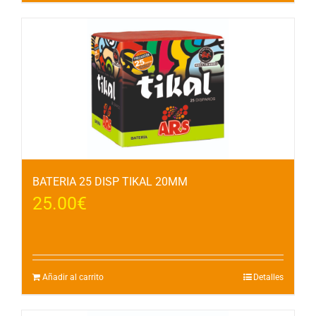
BATERIA 25 DISP TIKAL 20MM
25.00
€
Añadir al carrito
Detalles