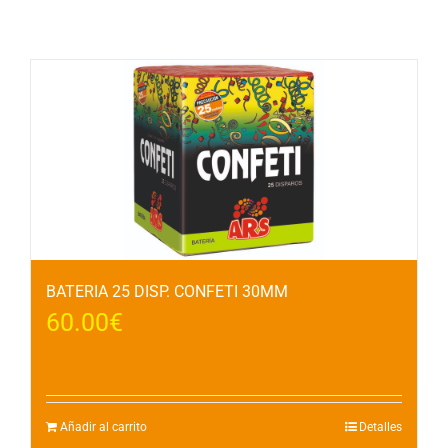
Productos relacionados
BATERIA 25 DISP. CONFETI 30MM
60.00
€
Añadir al carrito
Detalles