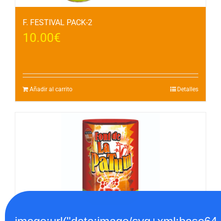
F. FESTIVAL PACK-2
10.00
€
Añadir al carrito
Detalles