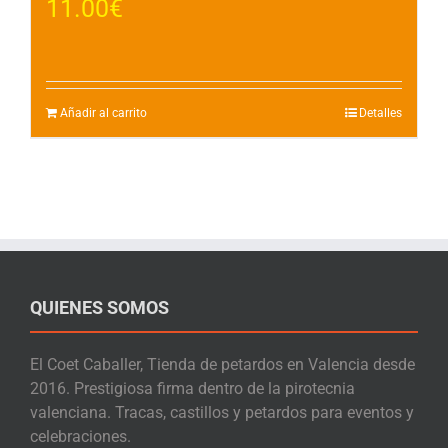
11.00
€
Añadir al carrito
Detalles
QUIENES SOMOS
El Coet Caballer, Tienda de petardos en Valencia desde
2016. Prestigiosa firma dentro de la pirotecnia
valenciana. Tracas, castillos y petardos para eventos y
celebraciones.