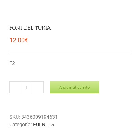
FONT DEL TURIA
12.00
€
F2
Añadir al carrito
FONT
DEL
TURIA
cantidad
SKU:
8436009194631
Categoría:
FUENTES