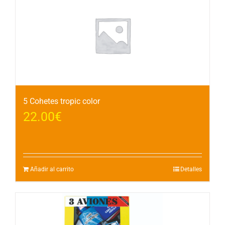
5 Cohetes tropic color
22.00
€
Añadir al carrito
Detalles