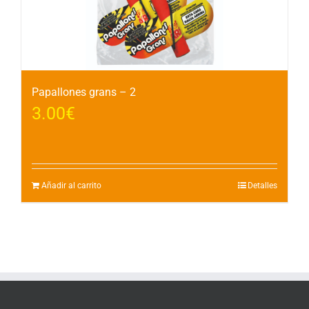
Papallones grans – 2
3.00
€
Añadir al carrito
Detalles