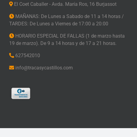
El Coet Caballer - Avda. María Ros, 16 Burjassot
MAÑANAS: De Lunes a Sabado de 11 a 14 horas /
TARDES: De Lunes a Viernes de 17:00 a 20:00
HORARIO ESPECIAL DE FALLAS (1 de marzo hasta
19 de marzo). De 9 a 14 horas y de 17 a 21 horas.
627542010
info@tracasycastillos.com