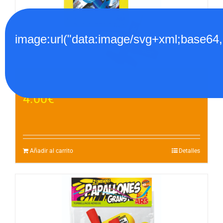
image:url("data:image/svg+xml;
AVIONES – 3
4.00
€
Añadir al carrito
Detalles