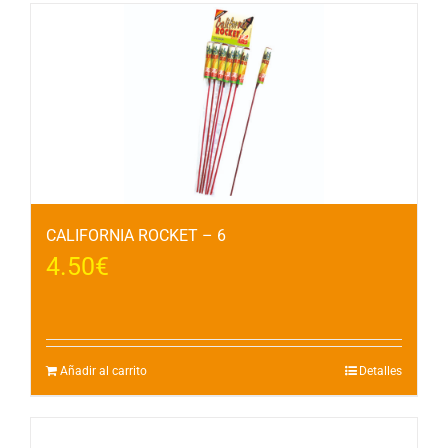
CALIFORNIA ROCKET – 6
4.50
€
Añadir al carrito
Detalles