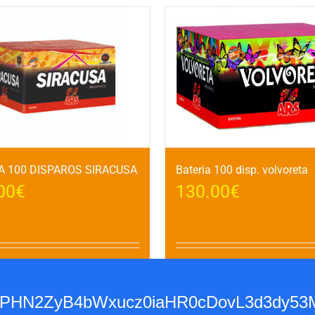
A 100 DISPAROS SIRACUSA
Bateria 100 disp. volvoreta
00
€
130.00
€
l carrito
Detalles
Añadir al carrito
base64,PHN2ZyB4bWxucz0iaHR0cDovL