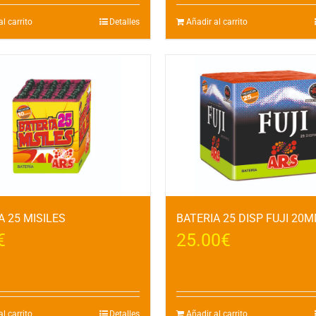
l carrito
Detalles
Añadir al carrito
A 25 MISILES
BATERIA 25 DISP FUJI 20
€
25.00
€
l carrito
Detalles
Añadir al carrito