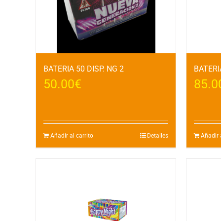
BATERIA 50 DISP. NG 2
BATERIA
50.00
€
85.0
Añadir al carrito
Detalles
Añadir a