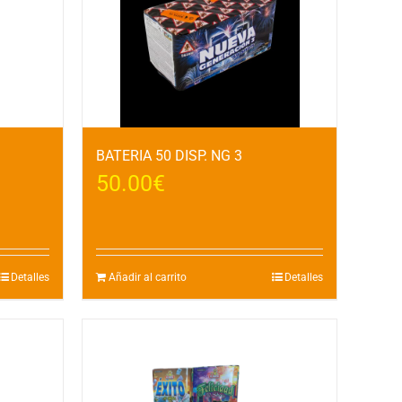
BATERIA 50 DISP. NG 3
50.00
€
Detalles
Añadir al carrito
Detalles