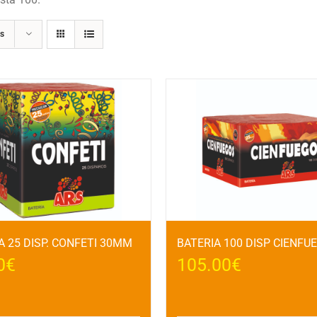
s
A 25 DISP. CONFETI 30MM
BATERIA 100 DISP CIENFU
0
€
105.00
€