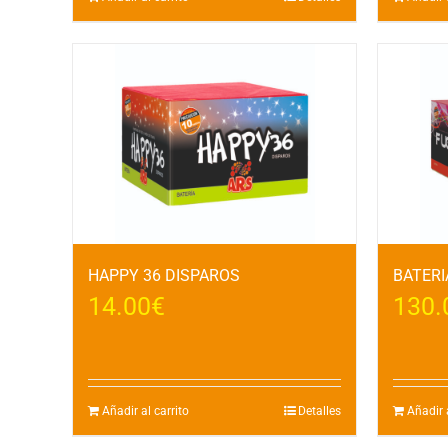
HAPPY 36 DISPAROS
BATERI
14.00
€
130.
Añadir al carrito
Detalles
Añadir a