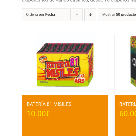
Ordena por
Fecha
Mostrar
50 producto
BATERÍA 81 MISILES
BATERI
10.00
€
60.0