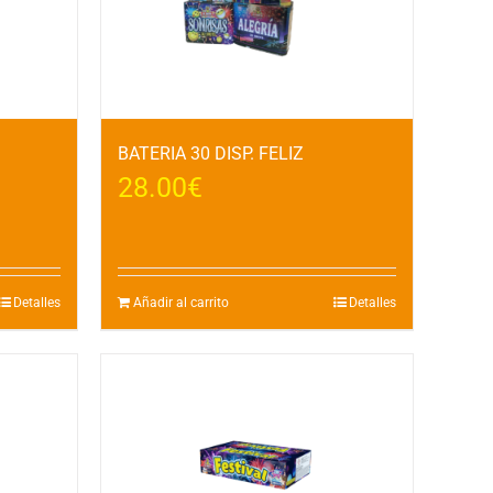
BATERIA 30 DISP. FELIZ
28.00
€
Detalles
Añadir al carrito
Detalles