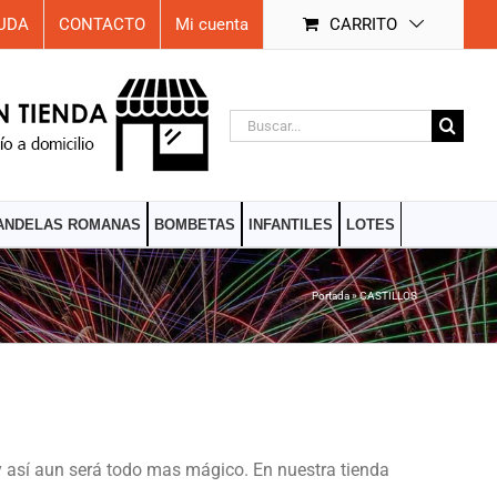
UDA
CONTACTO
Mi cuenta
CARRITO
Buscar:
ANDELAS ROMANAS
BOMBETAS
INFANTILES
LOTES
Portada
»
CASTILLOS
y así aun será todo mas mágico. En nuestra tienda