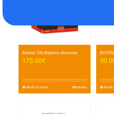
Bateria 100 disparos discovery
BATERI
175.00
€
50.0
Añadir al carrito
Detalles
Añadir a