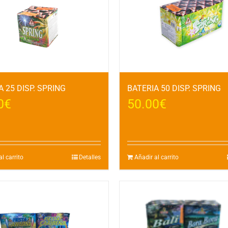
A 25 DISP. SPRING
BATERIA 50 DISP. SPRING
0
€
50.00
€
l carrito
Detalles
Añadir al carrito