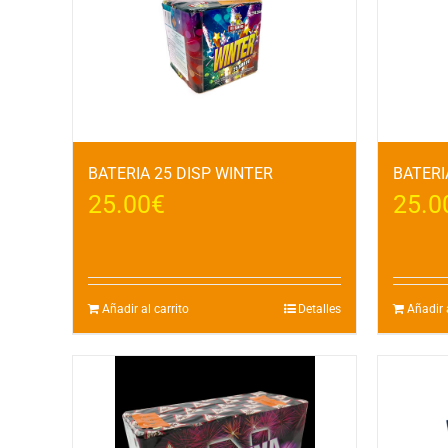
BATERIA 25 DISP WINTER
BATERI
25.00
€
25.0
Añadir al carrito
Detalles
Añadir a