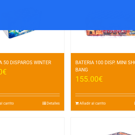
A 50 DISPAROS WINTER
BATERIA 100 DISP. MINI S
BANG
0
€
155.00
€
l carrito
Detalles
Añadir al carrito