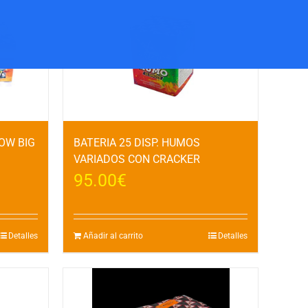
HOW BIG
BATERIA 25 DISP. HUMOS
VARIADOS CON CRACKER
95.00
€
Detalles
Añadir al carrito
Detalles