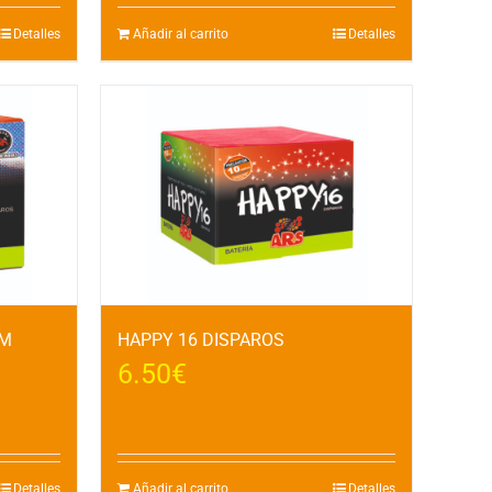
Detalles
Añadir al carrito
Detalles
MM
HAPPY 16 DISPAROS
6.50
€
Detalles
Añadir al carrito
Detalles