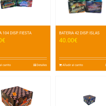
 104 DISP. FIESTA
BATERIA 42 DISP. ISLAS
0
€
40.00
€
l carrito
Detalles
Añadir al carrito