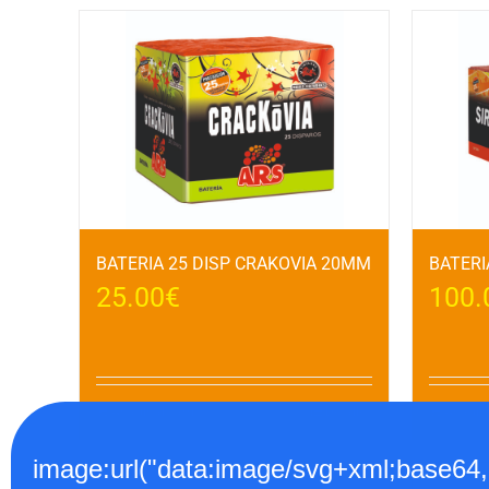
BATERIA 25 DISP CRAKOVIA 20MM
BATERI
25.00
€
100.
Añadir al carrito
Detalles
Añadir a
image:url("data:image/svg+xml;