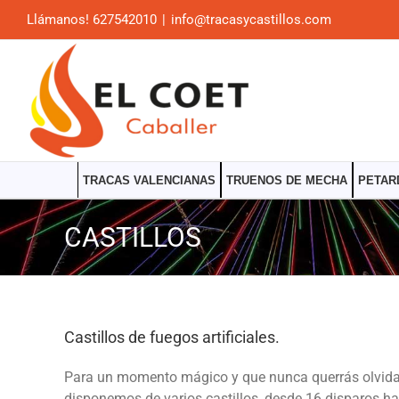
Saltar
Llámanos! 627542010
|
info@tracasycastillos.com
al
contenido
TRACAS VALENCIANAS
TRUENOS DE MECHA
PETAR
CASTILLOS
Castillos de fuegos artificiales.
Para un momento mágico y que nunca querrás olvidar i
disponemos de varios castillos, desde 16 disparos ha