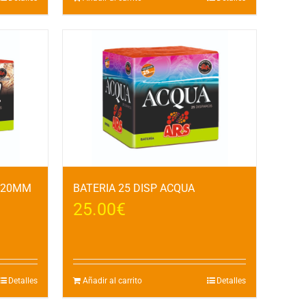
L 20MM
BATERIA 25 DISP ACQUA
25.00
€
Detalles
Añadir al carrito
Detalles