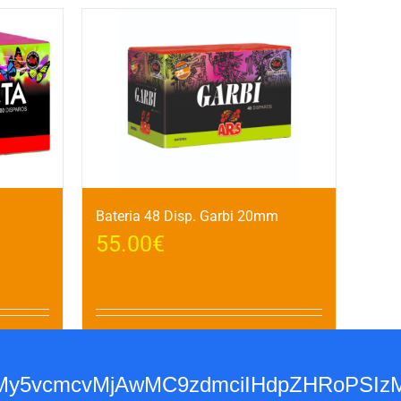
Bateria 48 Disp. Garbi 20mm
55.00
€
Detalles
Añadir al carrito
Detalles
3d3dy53My5vcmcvMjAwMC9zdmciIHdpZH