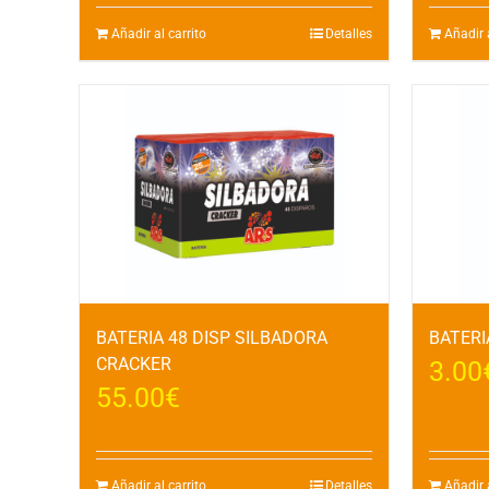
Añadir al carrito
Detalles
Añadir a
BATERIA 48 DISP SILBADORA
BATERI
CRACKER
3.00
55.00
€
Añadir al carrito
Detalles
Añadir a