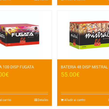
A 100 DISP FUGATA
BATERIA 48 DISP MISTRA
00
€
55.00
€
l carrito
Detalles
Añadir al carrito