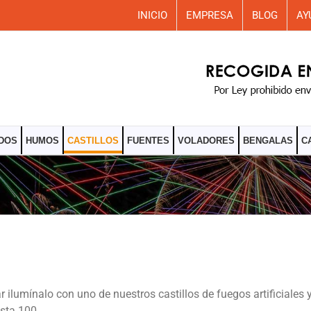
INICIO
EMPRESA
BLOG
AY
DOS
HUMOS
CASTILLOS
FUENTES
VOLADORES
BENGALAS
C
lumínalo con uno de nuestros castillos de fuegos artificiales 
sta 100.