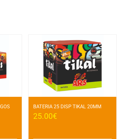
EGOS
BATERIA 25 DISP TIKAL 20MM
25.00
€