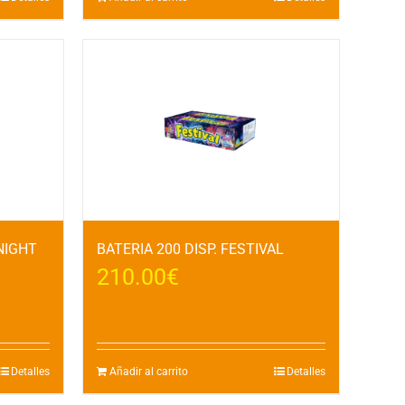
NIGHT
BATERIA 200 DISP. FESTIVAL
210.00
€
Detalles
Añadir al carrito
Detalles