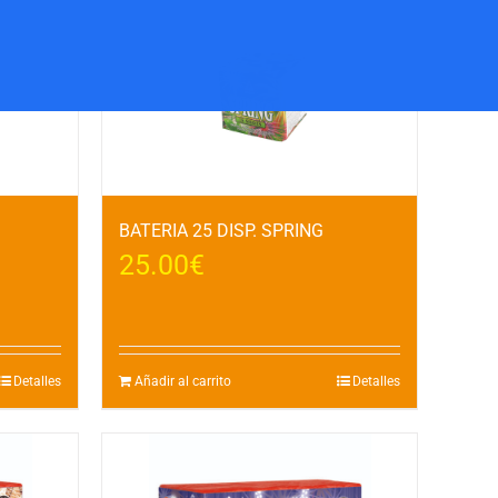
BATERIA 25 DISP. SPRING
25.00
€
Detalles
Añadir al carrito
Detalles