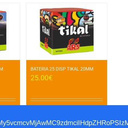
MM
BATERIA 25 DISP TIKAL 20MM
25.00
€
Detalles
Añadir al carrito
Detalles
3d3dy53My5vcmcvMjAwMC9zdmciIHdpZH