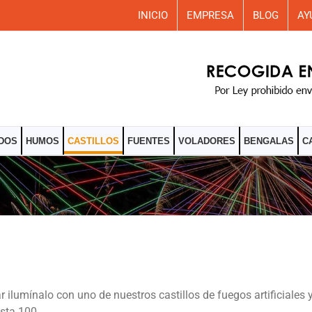
INICIO
EMPRESA
BLOG
AY
DOS
HUMOS
CASTILLOS
FUENTES
VOLADORES
BENGALAS
C
lumínalo con uno de nuestros castillos de fuegos artificiales 
sta 100.