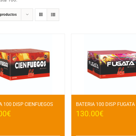
 productos
A 100 DISP CIENFUEGOS
BATERIA 100 DISP FUGATA
00
€
130.00
€