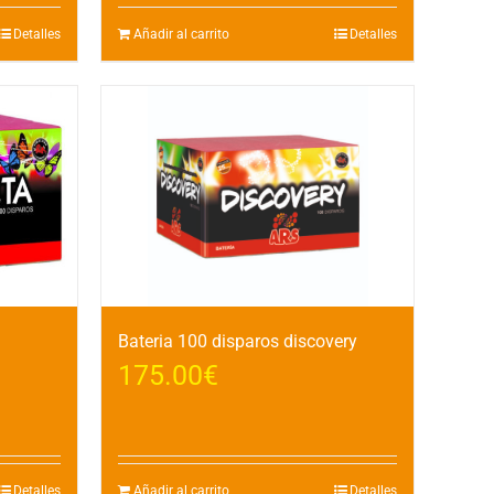
Detalles
Añadir al carrito
Detalles
Bateria 100 disparos discovery
175.00
€
Detalles
Añadir al carrito
Detalles