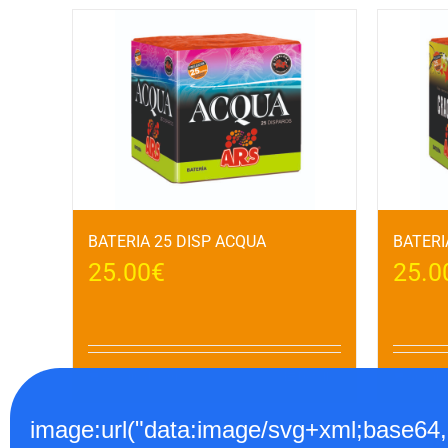
BATERIA 25 DISP ACQUA
BATERI
25.00
€
25.0
Añadir al carrito
Detalles
Añadir a
image:url("data:image/svg+xml;