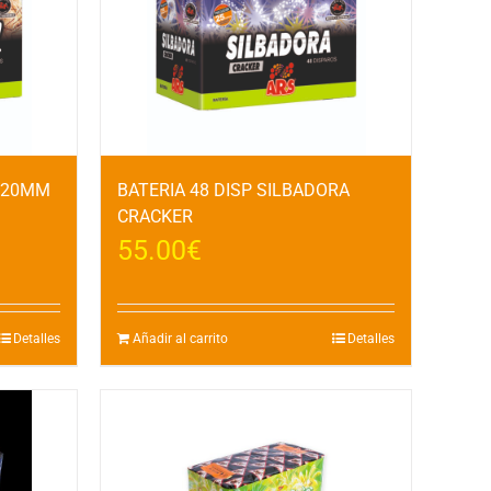
L 20MM
BATERIA 48 DISP SILBADORA
CRACKER
55.00
€
Detalles
Añadir al carrito
Detalles