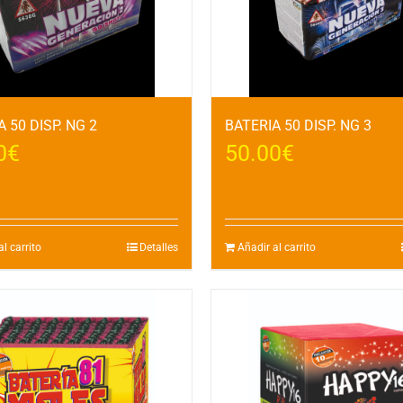
 50 DISP. NG 2
BATERIA 50 DISP. NG 3
0
€
50.00
€
l carrito
Detalles
Añadir al carrito