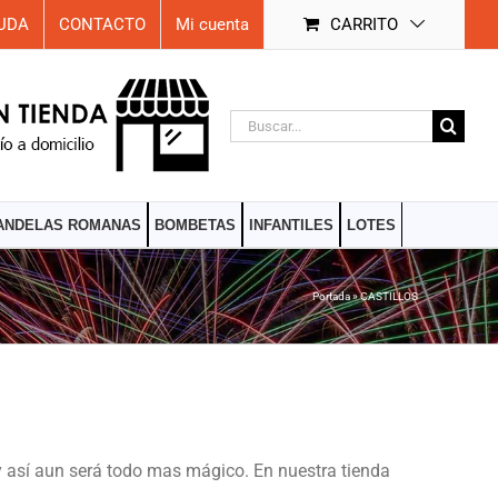
UDA
CONTACTO
Mi cuenta
CARRITO
Buscar:
ANDELAS ROMANAS
BOMBETAS
INFANTILES
LOTES
Portada
»
CASTILLOS
y así aun será todo mas mágico. En nuestra tienda