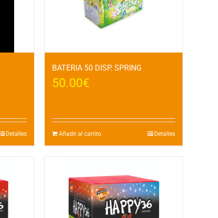
BATERIA 50 DISP. SPRING
50.00
€
Detalles
Añadir al carrito
Detalles