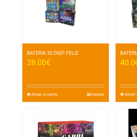
BATERIA 30 DISP. FELIZ
BATERIA
28.00
€
40.0
Añadir al carrito
Detalles
Añadir a