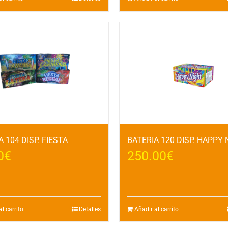
 104 DISP. FIESTA
BATERIA 120 DISP. HAPPY 
0
€
250.00
€
l carrito
Detalles
Añadir al carrito