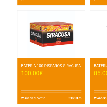
BATERIA 100 DISPAROS SIRACUSA
BATERIA
100.00
€
85.0
Añadir al carrito
Detalles
Añadir a