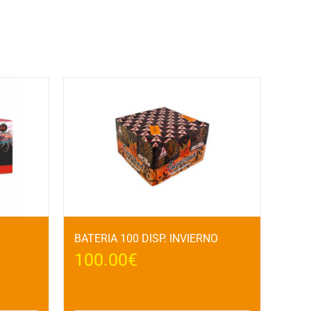
BATERIA 100 DISP. INVIERNO
100.00
€