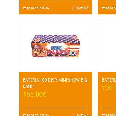
Añadir al carrito
Detalles
Añadir a
BATERIA 100 DISP. MINI SHOW BIG
BATERIA
BANG
100.
155.00
€
Añadir al carrito
Detalles
Añadir a