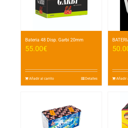
Bateria 48 Disp. Garbi 20mm
BATERIA
55.00
€
50.0
Añadir al carrito
Detalles
Añadir a