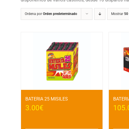
Ordena por
Orden predeterminado
Mostrar
50
BATERIA 25 MISILES
BATERI
3.00
€
105.