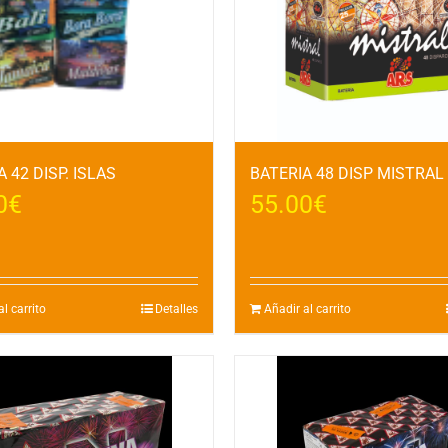
 42 DISP. ISLAS
BATERIA 48 DISP MISTRA
0
€
55.00
€
l carrito
Detalles
Añadir al carrito