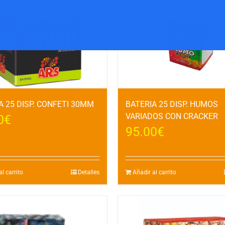
A 25 DISP. CONFETI 30MM
BATERIA 25 DISP. HUMOS
VARIADOS CON CRACKER
0
€
95.00
€
l carrito
Detalles
Añadir al carrito