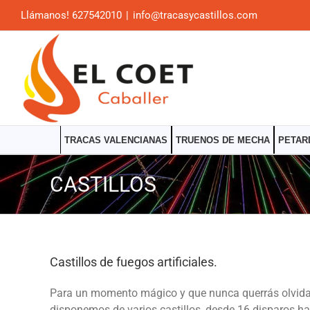
Saltar
Llámanos! 627542010
|
info@tracasycastillos.com
al
contenido
TRACAS VALENCIANAS
TRUENOS DE MECHA
PETAR
CASTILLOS
Castillos de fuegos artificiales.
Para un momento mágico y que nunca querrás olvidar i
disponemos de varios castillos, desde 16 disparos ha