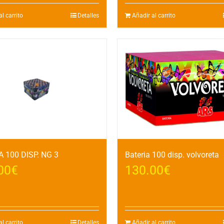
l carrito
Detalles
Añadir al carrito
 100 DISP. NG 3
Bateria 100 disp. volvoreta
00
€
130.00
€
l carrito
Detalles
Añadir al carrito