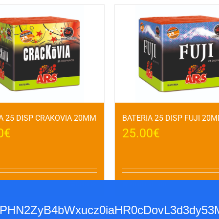
A 25 DISP CRAKOVIA 20MM
BATERIA 25 DISP FUJI 20
0
€
25.00
€
l carrito
Detalles
Añadir al carrito
base64,PHN2ZyB4bWxucz0iaHR0cDovL