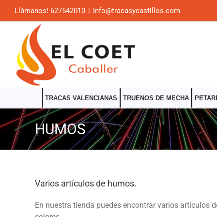
Saltar
Llámanos! 627542010
|
info@tracasycastillos.com
al
contenido
TRACAS VALENCIANAS
TRUENOS DE MECHA
PETAR
HUMOS
Varios artículos de humos.
En nuestra tienda puedes encontrar varios artículos 
colores.