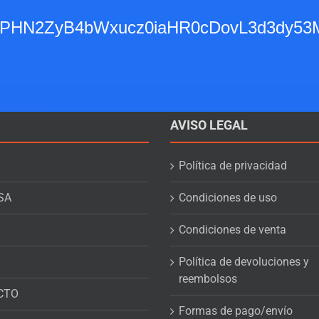
l carrito
Detalles
Añadir al carrito
base64,PHN2ZyB4bWxucz0iaHR0cDovL
AVISO LEGAL
Política de privacidad
SA
Condiciones de uso
Condiciones de venta
Política de devoluciones y
reembolsos
CTO
Formas de pago/envío