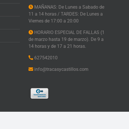
MAÑANAS: De Lunes a Sabado de
11 a 14 horas / TARDES: De Lunes a
Viernes de 17:00 a 20:00
HORARIO ESPECIAL DE FALLAS (1
de marzo hasta 19 de marzo). De 9 a
14 horas y de 17 a 21 horas.
627542010
info@tracasycastillos.com