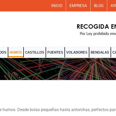
INICIO
EMPRESA
BLOG
AY
DOS
HUMOS
CASTILLOS
FUENTES
VOLADORES
BENGALAS
C
de humos. Desde bolas pequeñas hasta antorchas, perfectos para