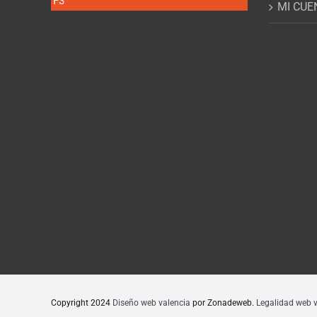
F3
MI CUE
Copyright 2024
Diseño web valencia
por Zonadeweb.
Legalidad web v