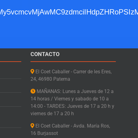
Detalles
Añadir al carrito
Detalles
3d3dy53My5vcmcvMjAwMC9zdmciIHdpZH
CONTACTO
El Coet Caballer - Carrer de les Eres,
24, 46980 Paterna
MAÑANAS: Lunes a Jueves de 12 a
14 horas / Viernes y sabado de 10 a
14:00 - TARDES: Jueves de 17 a 20 h y
viernes de 17 a 20 h
El Coet Caballer - Avda. María Ros,
16 Burjassot