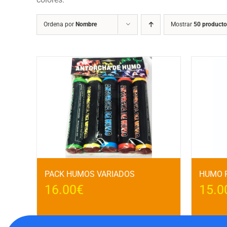
Ordena por
Nombre
Mostrar
50 producto
PACK HUMOS VARIADOS
HUMO R
16.00
€
15.0