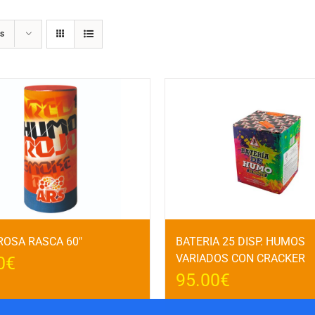
s
OSA RASCA 60″
BATERIA 25 DISP. HUMOS
VARIADOS CON CRACKER
0
€
95.00
€