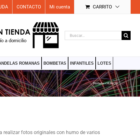
UDA
CONTACTO
Mi cuenta
CARRITO
Buscar:
ANDELAS ROMANAS
BOMBETAS
INFANTILES
LOTES
Portada
»
HUMOS
 realizar fotos originales con humo de varios