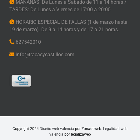
MAÑANAS: De Lunes a Sabado de 11 a 14 horas /
TARDES: De Lunes a Viernes de 17:00 a 20:00
HORARIO ESPECIAL DE FALLAS (1 de marzo hasta
19 de marzo). De 9 a 14 horas y de 17 a 21 horas.
627542010
info@tracasycastillos.com
Copyright 2024
Diseño web valencia
por Zonadeweb.
Legalidad web
valencia
por legalizaweb