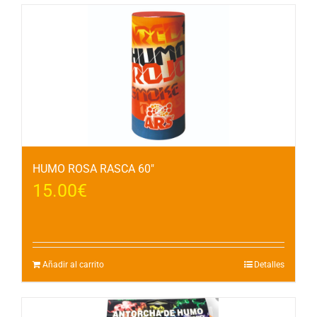
HUMO ROSA RASCA 60″
15.00
€
Añadir al carrito
Detalles