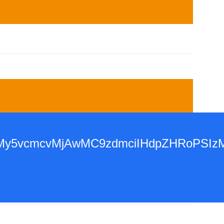
3d3dy53My5vcmcvMjAwMC9zdmciIHdpZH