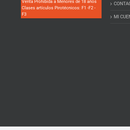
Venta Prohibida a Menores de 18 años
CONTA
Clases artículos Pirotécnicos: F1 -F2 -
F3
MI CUE