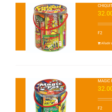
CHIQUI
32.0
F2
Añadir a
MAGIC 
32.0
F2