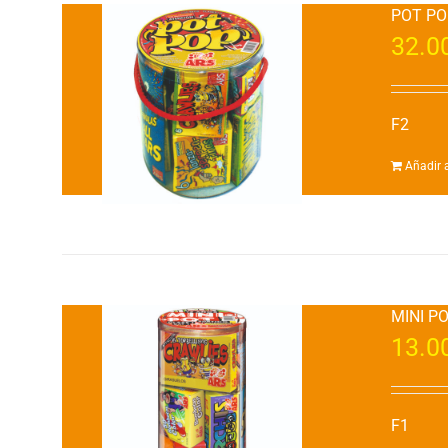
POT PO
32.0
F2
Añadir a
MINI P
13.0
F1