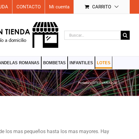
UDA
CONTACTO
Mi cuenta
CARRITO
Buscar:
ANDELAS ROMANAS
BOMBETAS
INFANTILES
LOTES
Portada
»
LOTES VARIADOS
 desde los mas pequeños hasta los mas mayores. Hay