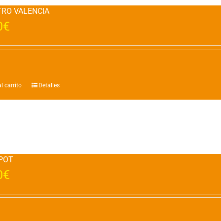
TRO VALENCIA
0
€
l carrito
Detalles
POT
0
€