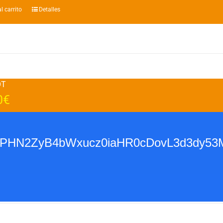
l carrito
Detalles
OT
0
€
base64,PHN2ZyB4bWxucz0iaHR0cDovL
l carrito
Detalles