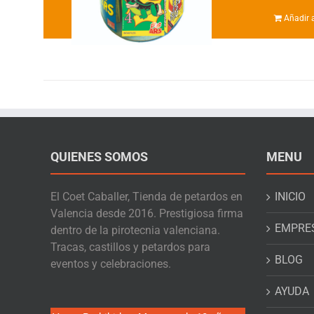
Añadir a
QUIENES SOMOS
MENU
El Coet Caballer, Tienda de petardos en
INICIO
Valencia desde 2016. Prestigiosa firma
EMPRE
dentro de la pirotecnia valenciana.
Tracas, castillos y petardos para
BLOG
eventos y celebraciones.
AYUDA