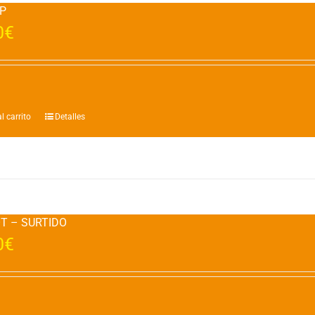
P
0
€
l carrito
Detalles
OT – SURTIDO
0
€