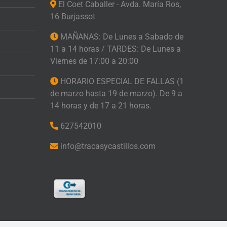
El Coet Caballer - Avda. María Ros,
16 Burjassot
MAÑANAS: De Lunes a Sabado de
11 a 14 horas / TARDES: De Lunes a
Viernes de 17:00 a 20:00
HORARIO ESPECIAL DE FALLAS (1
de marzo hasta 19 de marzo). De 9 a
14 horas y de 17 a 21 horas.
627542010
info@tracasycastillos.com