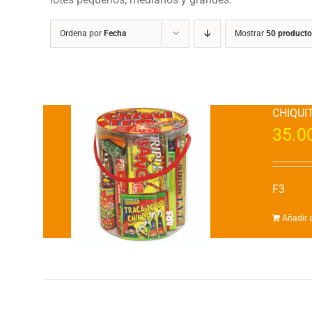
Ordena por
Fecha
Mostrar
50 producto
CHIQUI
35.0
F3
Añadir a