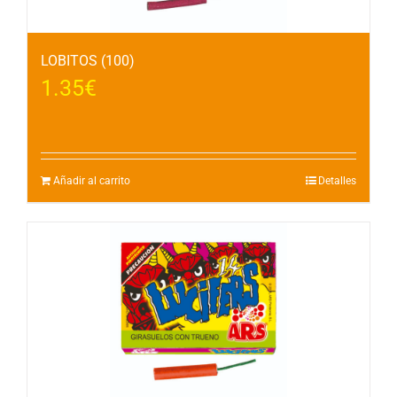
LOBITOS (100)
1.35
€
Añadir al carrito
Detalles