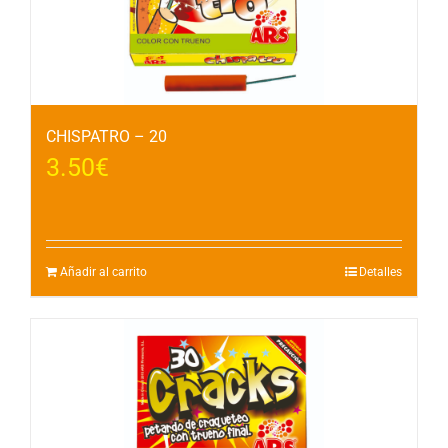
CHISPATRO – 20
3.50
€
Añadir al carrito
Detalles