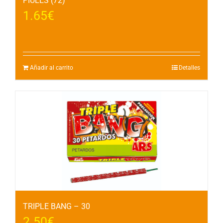
PIULES (72)
1.65
€
Añadir al carrito
Detalles
TRIPLE BANG – 30
2.50
€