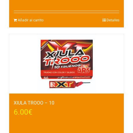
Añadir al carrito
Detalles
XIULA TROOO – 10
6.00
€