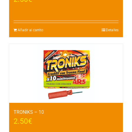
Añadir al carrito
Detalles
TRONIKS – 10
2.50
€