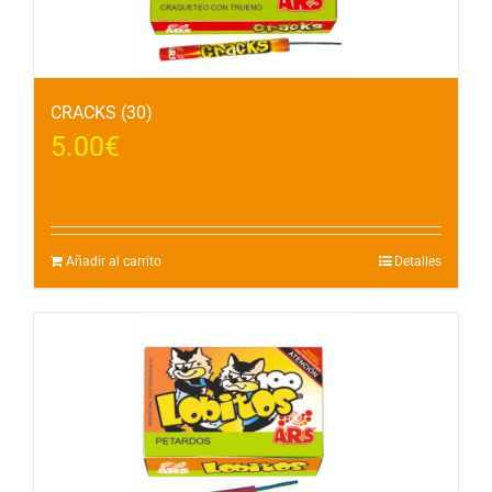
CRACKS (30)
5.00
€
Añadir al carrito
Detalles