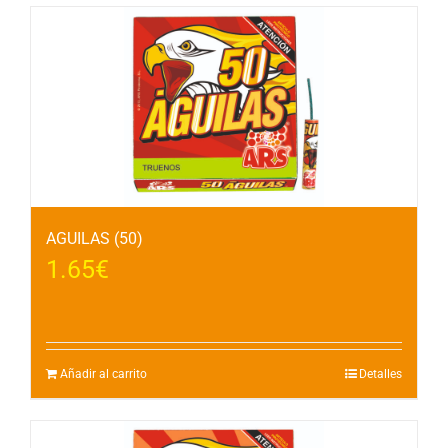
AGUILAS (50)
1.65
€
Añadir al carrito
Detalles