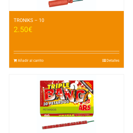
TRONIKS – 10
2.50
€
Añadir al carrito
Detalles