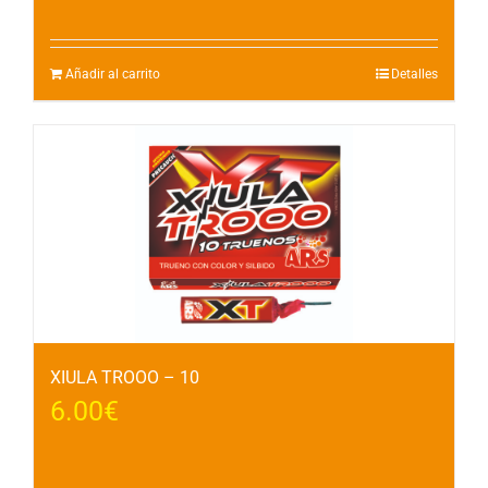
Añadir al carrito
Detalles
XIULA TROOO – 10
6.00
€