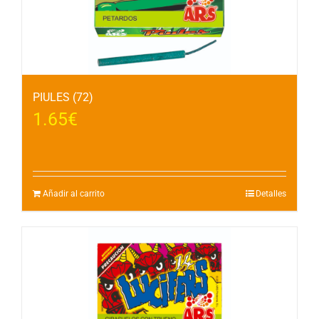
PIULES (72)
1.65
€
Añadir al carrito
Detalles