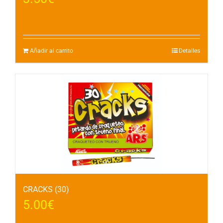
Añadir al carrito
Detalles
CRACKS (30)
5.00
€