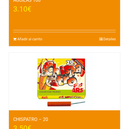
AGUILAS 100
3.10
€
Añadir al carrito
Detalles
CHISPATRO – 20
3.50
€