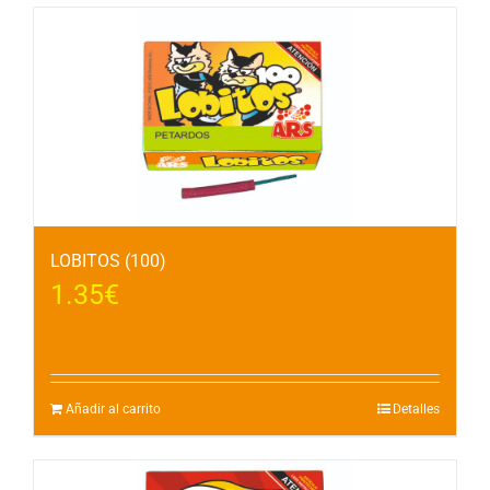
LOBITOS (100)
1.35
€
Añadir al carrito
Detalles