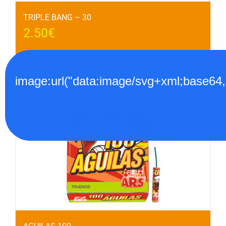
TRIPLE BANG – 30
2.50
€
image:url("data:image/svg+xml;
Añadir al carrito
Detalles