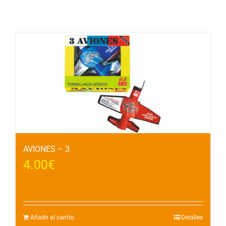
Productos relacionados
AVIONES – 3
4.00
€
Añadir al carrito
Detalles