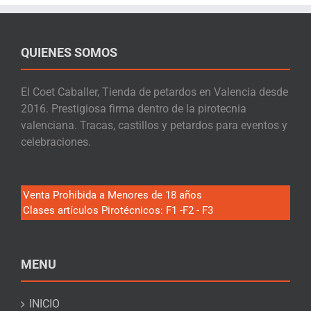
QUIENES SOMOS
El Coet Caballer, Tienda de petardos en Valencia desde
2016. Prestigiosa firma dentro de la pirotecnia
valenciana. Tracas, castillos y petardos para eventos y
celebraciones.
Venta Prohibida a Menores de 18 años
Clases artículos Pirotécnicos: F1 -F2 - F3
MENU
INICIO