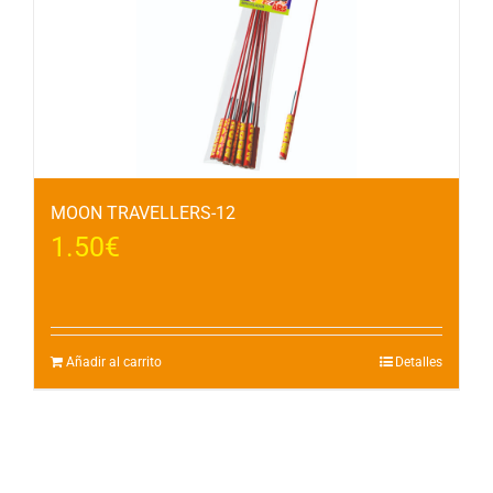
MOON TRAVELLERS-12
1.50
€
Añadir al carrito
Detalles