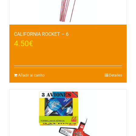
CALIFORNIA ROCKET – 6
4.50
€
Añadir al carrito
Detalles