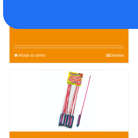
Papallones grans – 2
3.00
€
Añadir al carrito
Detalles