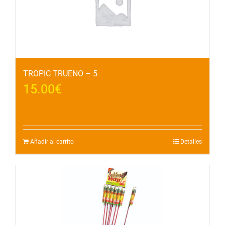
TROPIC TRUENO – 5
15.00
€
Añadir al carrito
Detalles