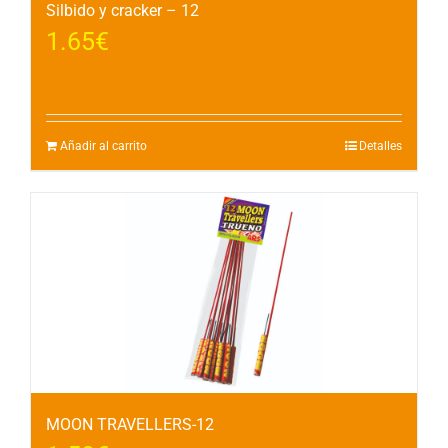
Silbido y cracker – 12
1.65
€
Añadir al carrito
Detalles
MOON TRAVELLERS-12