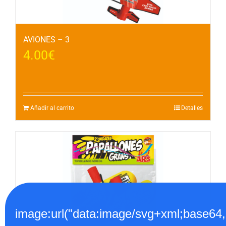
AVIONES – 3
4.00
€
Añadir al carrito
Detalles
image:url("data:image/svg+xml;