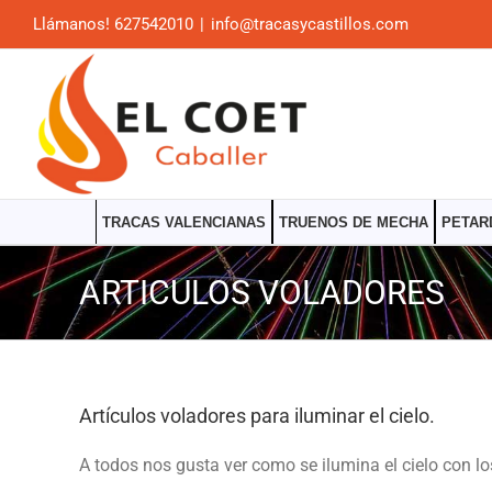
Saltar
Llámanos! 627542010
|
info@tracasycastillos.com
al
contenido
TRACAS VALENCIANAS
TRUENOS DE MECHA
PETAR
ARTICULOS VOLADORES
Artículos voladores para iluminar el cielo.
A todos nos gusta ver como se ilumina el cielo con l