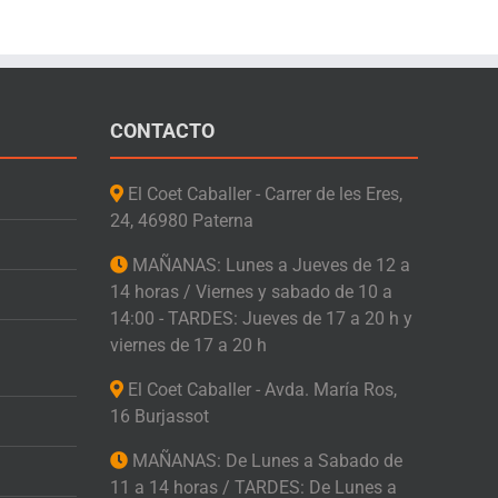
CONTACTO
El Coet Caballer - Carrer de les Eres,
24, 46980 Paterna
MAÑANAS: Lunes a Jueves de 12 a
14 horas / Viernes y sabado de 10 a
14:00 - TARDES: Jueves de 17 a 20 h y
viernes de 17 a 20 h
El Coet Caballer - Avda. María Ros,
16 Burjassot
MAÑANAS: De Lunes a Sabado de
11 a 14 horas / TARDES: De Lunes a