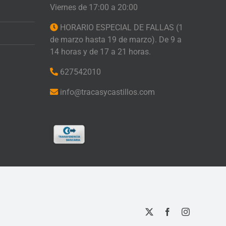
Viernes de 17:00 a 20:00
HORARIO ESPECIAL DE FALLAS (1
de marzo hasta 19 de marzo). De 9 a
14 horas y de 17 a 21 horas.
627542010
info@tracasycastillos.com
X
Facebook
Instagram