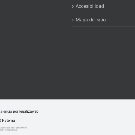
Accesibilidad
Mapa del sitio
alencia
por legalizaweb
80 Paterna