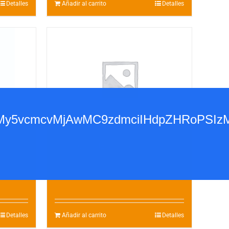
Detalles
Añadir al carrito
Detalles
3d3dy53My5vcmcvMjAwMC9zdmciIHdpZH
TROPIC TRUENO – 5
15.00
€
Detalles
Añadir al carrito
Detalles