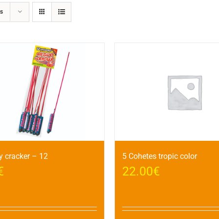
s
 y cracker – 12
5 Cohetes tropic color
€
22.00
€