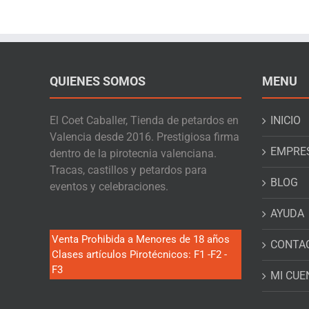
QUIENES SOMOS
MENU
El Coet Caballer, Tienda de petardos en
INICIO
Valencia desde 2016. Prestigiosa firma
EMPRE
dentro de la pirotecnia valenciana.
Tracas, castillos y petardos para
BLOG
eventos y celebraciones.
AYUDA
Venta Prohibida a Menores de 18 años
CONTA
Clases artículos Pirotécnicos: F1 -F2 -
F3
MI CUE