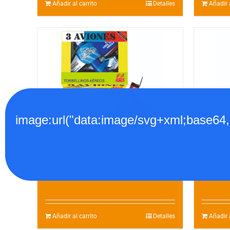
Añadir al carrito
Detalles
Añadir a
image:url("data:image/svg+xml;
AVIONES – 3
MOON 
4.00
€
1.50
Añadir al carrito
Detalles
Añadir a