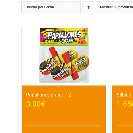
Ordena por
Fecha
Mostrar
50 producto
Papallones grans – 2
Silbido
3.00
€
1.65