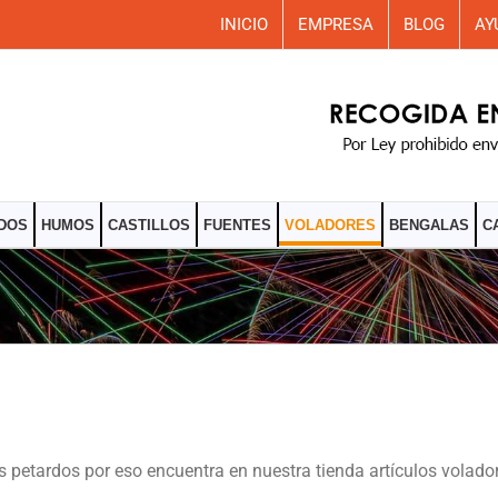
INICIO
EMPRESA
BLOG
AY
DOS
HUMOS
CASTILLOS
FUENTES
VOLADORES
BENGALAS
C
os petardos por eso encuentra en nuestra tienda artículos volad