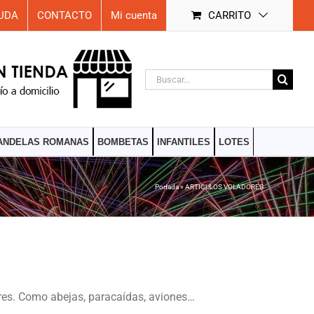
UDA
CONTACTO
Mi cuenta
CARRITO
Buscar:
ANDELAS ROMANAS
BOMBETAS
INFANTILES
LOTES
Portada
»
ARTICULOS VOLADORES
ores. Como abejas, paracaídas, aviones…