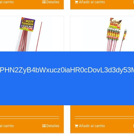
l carrito
Detalles
Añadir al carrito
base64,PHN2ZyB4bWxucz0iaHR0cDovL
TRAVELLERS-12
CALIFORNIA ROCKET – 6
€
4.50
€
l carrito
Detalles
Añadir al carrito