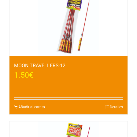
MOON TRAVELLERS-12
1.50
€
Añadir al carrito
Detalles