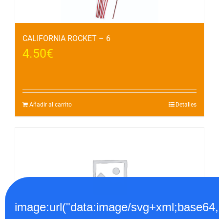
CALIFORNIA ROCKET – 6
4.50
€
Añadir al carrito
Detalles
image:url("data:image/svg+xml;