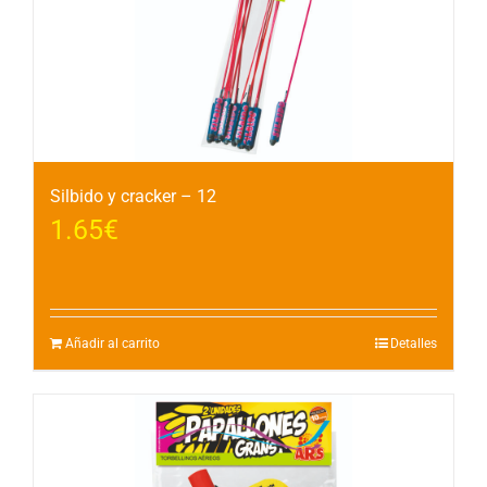
Silbido y cracker – 12
1.65
€
Añadir al carrito
Detalles