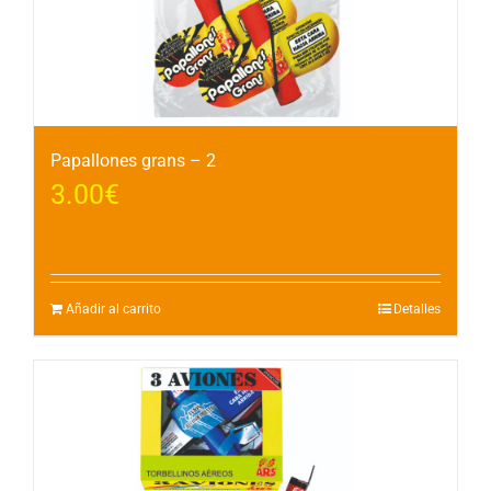
Papallones grans – 2
3.00
€
Añadir al carrito
Detalles