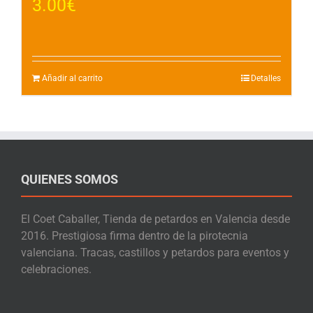
3.00
€
Añadir al carrito
Detalles
QUIENES SOMOS
El Coet Caballer, Tienda de petardos en Valencia desde
2016. Prestigiosa firma dentro de la pirotecnia
valenciana. Tracas, castillos y petardos para eventos y
celebraciones.