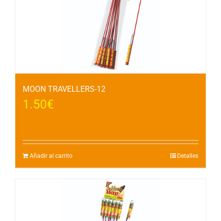
MOON TRAVELLERS-12
1.50
€
Añadir al carrito
Detalles