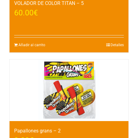
VOLADOR DE COLOR TITAN – 5
60.00
€
Añadir al carrito
Detalles
Papallones grans – 2