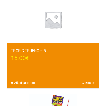
TROPIC TRUENO – 5
15.00
€
Añadir al carrito
Detalles