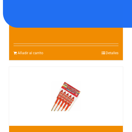
5 Cohetes tropic color
22.00
€
Añadir al carrito
Detalles