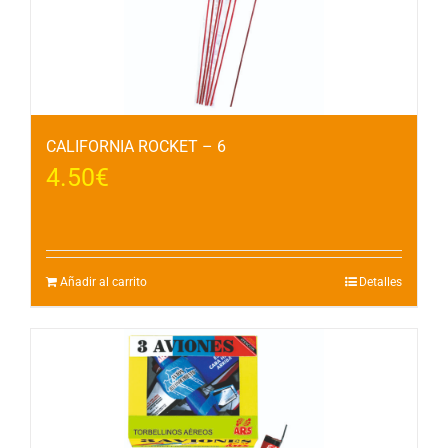
CALIFORNIA ROCKET – 6
4.50
€
Añadir al carrito
Detalles