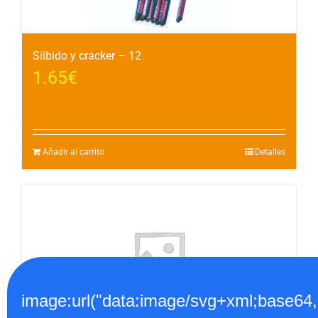
Silbido y cracker – 12
1.65
€
Añadir al carrito
Detalles
image:url("data:image/svg+xml;