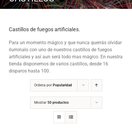
Castillos de fuegos artificiales.
Para un momento mágico y que nunca querrás olvidar
ilumínalo con uno de nuestros castillos de fuegos
artificiales y así aun será todo mas mágico. En nuestra
tienda disponemos de varios castillos, desde 16
disparos hasta 100.
Ordena por
Popularidad
Mostrar
50 productos